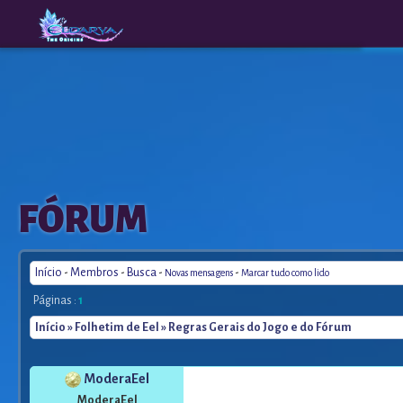
The
A New
FÓRUM
Origins
Era
Início
-
Membros
-
Busca
-
-
Novas mensagens
Marcar tudo como lido
Páginas :
1
Início
»
Folhetim de Eel
» Regras Gerais do Jogo e do Fórum
ModeraEel
ModeraEel