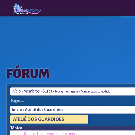
The
A New
FÓRUM
Origins
Era
Início
-
Membros
-
Busca
-
-
Novas mensagens
Marcar tudo como lido
Páginas :
1
Início
» Ateliê dos Guardiões
ATELIÊ
DOS GUARDIÕES
Tópico
[Índice] Listas vermelhas e negras