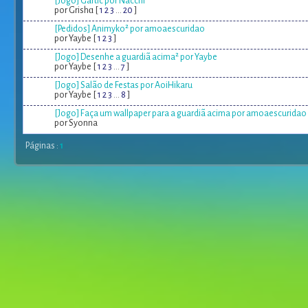
[Jogo] Gartic por Nacchi
por Grishɑ [
1
2
3
...
20
]
[Pedidos] Animyko² por amoaescuridao
por Yaybe [
1
2
3
]
[Jogo] Desenhe a guardiã acima² por Yaybe
por Yaybe [
1
2
3
...
7
]
[Jogo] Salão de Festas por AoiHikaru
por Yaybe [
1
2
3
...
8
]
[Jogo] Faça um wallpaper para a guardiã acima por amoaescuridao
por Syonna
Páginas :
1