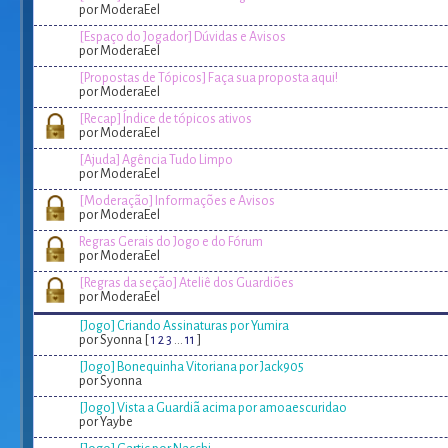
por ModeraEel
[Espaço do Jogador] Dúvidas e Avisos
por ModeraEel
[Propostas de Tópicos] Faça sua proposta aqui!
por ModeraEel
[Recap] Índice de tópicos ativos
por ModeraEel
[Ajuda] Agência Tudo Limpo
por ModeraEel
[Moderação] Informações e Avisos
por ModeraEel
Regras Gerais do Jogo e do Fórum
por ModeraEel
[Regras da seção] Ateliê dos Guardiões
por ModeraEel
[Jogo] Criando Assinaturas por Yumira
por Syonna [
1
2
3
...
11
]
[Jogo] Bonequinha Vitoriana por Jack905
por Syonna
[Jogo] Vista a Guardiã acima por amoaescuridao
por Yaybe