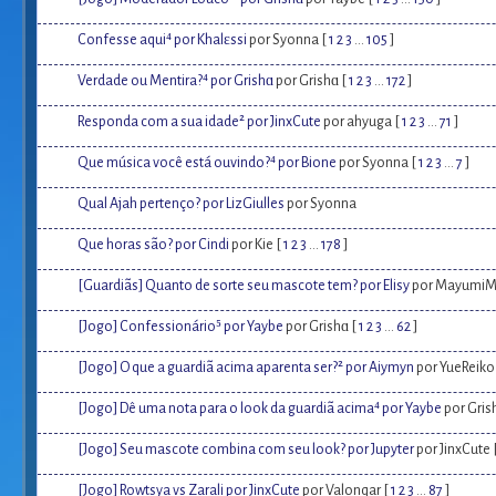
Confesse aqui⁴ por Khalɛssi
por Syonna [
1
2
3
...
105
]
Verdade ou Mentira?⁴ por Grishɑ
por Grishɑ [
1
2
3
...
172
]
Responda com a sua idade² por JinxCute
por ahyuga [
1
2
3
...
71
]
Que música você está ouvindo?⁴ por Bione
por Syonna [
1
2
3
...
7
]
Qual Ajah pertenço? por LizGiulles
por Syonna
Que horas são? por Cindi
por Kie [
1
2
3
...
178
]
[Guardiãs] Quanto de sorte seu mascote tem? por Elisy
por MayumiM
[Jogo] Confessionário⁵ por Yaybe
por Grishɑ [
1
2
3
...
62
]
[Jogo] O que a guardiã acima aparenta ser?² por Aiymyn
por YueReiko
[Jogo] Dê uma nota para o look da guardiã acima⁴ por Yaybe
por Gris
[Jogo] Seu mascote combina com seu look? por Jupyter
por JinxCute 
[Jogo] Rowtsya vs Zarali por JinxCute
por Valonqar [
1
2
3
...
87
]