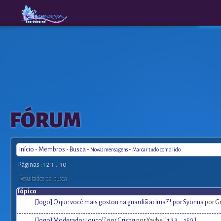
The
A New
FÓRUM
Origins
Era
Início
-
Membros
-
Busca
-
-
Novas mensagens
Marcar tudo como lido
Páginas :
1
2
3
...
30
Resultados da busca
Tópico
[Jogo] O que você mais gostou na guardiã acima?¹³ por Syonna
por Gr
[Jogo] Moderador Louco¹⁷ por Grishɑ
por Yaybe [
1
2
3
...
150
]