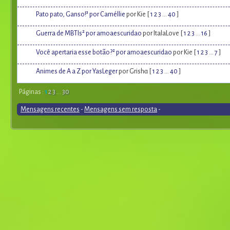
Pato pato, Ganso!³ por Caméllie
por Kie [
1
2
3
...
40
]
Guerra de MBTIs² por amoaescuridao
por ItalaLove [
1
2
3
...
16
]
Você apertaria esse botão?² por amoaescuridao
por Kie [
1
2
3
...
7
]
Animes de A a Z por YasLeger
por Grishɑ [
1
2
3
...
40
]
Páginas :
1
2
3
...
30
Mensagens recentes
-
Mensagens sem resposta
-