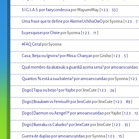
S.I.G.L.A.S. por fairycondessa
por MayumiMay [
1
2
3
...
53
]
Uma frase que te define por AkemeUchihaOwO
por Syonna [
1
2
3
...
7
Eu pesquisei por Chirie
por Syonna [
1
2
3
...
11
]
#FAQ Geral
por Syonna
Casa, Beija ou Ignora? por Miisa-Chanyan
por Grishɑ [
1
2
3
...
5
]
Qual membro da akatsuki a guardiã acima seria? por amoaescuridao
Quantos % está a sua bateria? por amoaescuridao
por Syonna [
1
2
3
.
[Jogo] Tapa ou beijo? por Yaybe
por JinxCute [
1
2
3
...
24
]
[Jogo] Braukwin vs Fenrisulfr por JinxCute
por JinxCute [
1
2
3
...
89
]
[Jogo] Daemon ou Aengel?² por amoaescuridao
por Yaybe [
1
2
3
...
12
[Jogo] Bunraku vs Calunko² por JinxCute
por JinxCute [
1
2
3
...
35
]
Guerra de duplas por amoaescuridao
por Syonna [
1
2
3
...
15
]