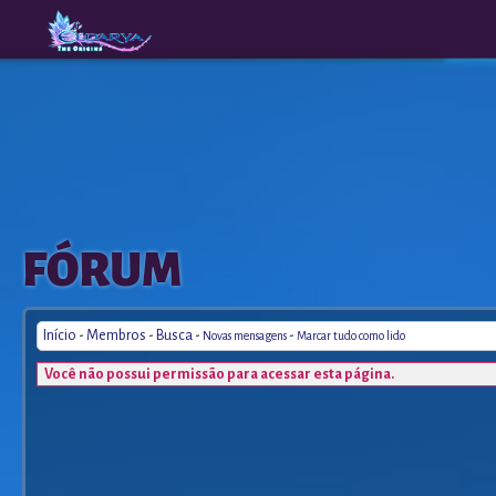
The
A New
FÓRUM
Origins
Era
Início
-
Membros
-
Busca
-
-
Novas mensagens
Marcar tudo como lido
Você não possui permissão para acessar esta página.