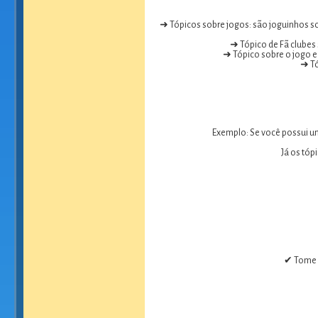
➜ Tópicos sobre jogos: são joguinhos so
➜ Tópico de Fã clubes 
➜ Tópico sobre o jogo e 
➜ Tó
Exemplo: Se você possui um
Já os tóp
✔ Tome c