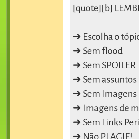
[quote][b] LEM
➜ Escolha o tópi
➜ Sem flood
➜ Sem SPOILER
➜ Sem assuntos "
➜ Sem Imagens 
➜ Imagens de m
➜ Sem Links Perig
➜ Não PLAGIE!