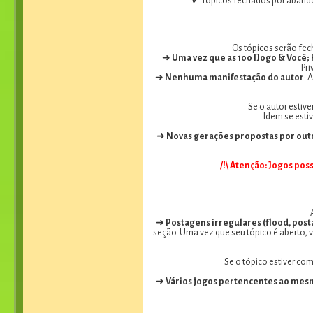
✔ Tópicos fechados por aband
Os tópicos serão fec
➜
Uma vez que as 100 [Jogo & Você; 
Pri
➜
Nenhuma manifestação do autor
: 
Se o autor estiv
Idem se esti
➜
Novas gerações propostas por out
/!\ Atenção: Jogos po
➜
Postagens irregulares (flood, post
seção. Uma vez que seu tópico é aberto, vo
Se o tópico estiver co
➜
Vários jogos pertencentes ao mes