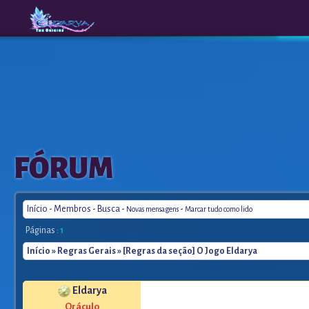
The
A New
FÓRUM
Origins
Era
Início
-
Membros
-
Busca
-
-
Novas mensagens
Marcar tudo como lido
Páginas :
1
Início
»
Regras Gerais
» [Regras da seção] O Jogo Eldarya
Eldarya
Oráculo