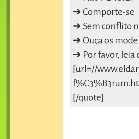
➜ Comporte-se
➜ Sem conflito n
➜ Ouça os mode
➜ Por favor, lei
[url=//www.eldar
f%C3%B3rum.htm]
[/quote]