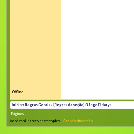
Offline
Início
»
Regras Gerais
» [Regras da seção] O Jogo Eldarya
Páginas :
1
Você está inscrito neste tópico -
Cancelar inscrição