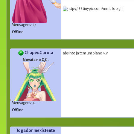
Mensagens: 27
Offline
ChapeuGarota
absinto ja tem um plano >:v
Novata no Q.G.
Mensagens: 4
Offline
Jogador Inexistente