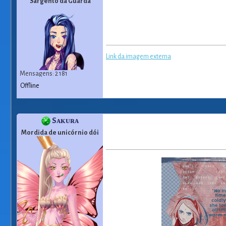
Sargento da Guarda
Link da imagem externa
Mensagens: 2 181
Offline
Sᴀᴋᴜʀᴀ
Mordida de unicórnio dói