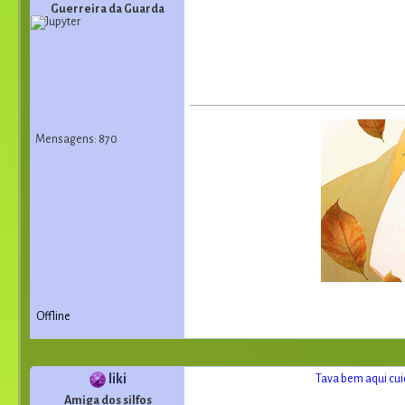
Guerreira da Guarda
Mensagens: 870
Offline
liki
Tava bem aqui cui
Amiga dos silfos