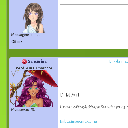
Mensagens: 11 650
Offline
Sansurina
Link da ima
Perdi o meu mascote
[/b][/i][/big]
Última modificação feita por Sansurina (21-03-2
Mensagens: 52
Link da imagem externa