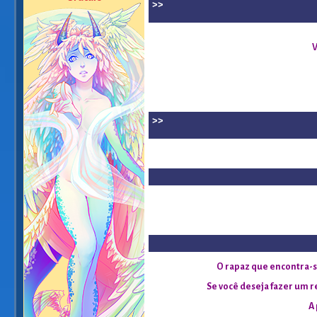
>>
V
>>
O rapaz que encontra-se
Se você deseja fazer um re
A