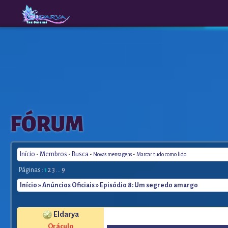
The
A New
FÓRUM
Origins
Era
Início
-
Membros
-
Busca
-
-
Novas mensagens
Marcar tudo como lido
Páginas :
1
2
3
...
9
Início
»
Anúncios Oficiais
» Episódio 8: Um segredo amargo
Eldarya
Oráculo