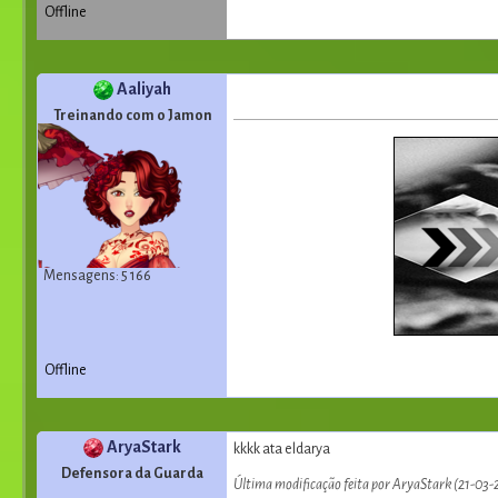
Offline
Aaliyah
Treinando com o Jamon
Mensagens: 5 166
Offline
AryaStark
kkkk ata eldarya
Defensora da Guarda
Última modificação feita por AryaStark (21-03-