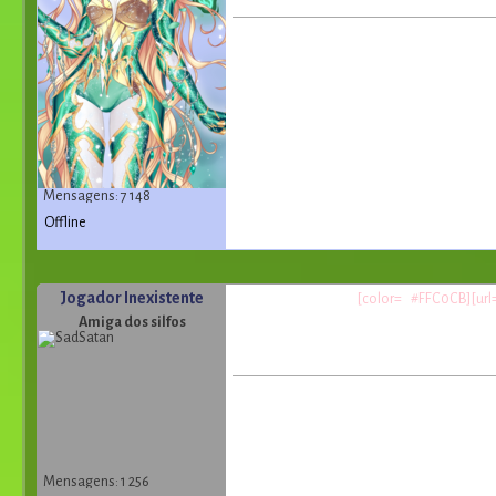
Mensagens: 7 148
Offline
Jogador Inexistente
[color= #FFC0CB][url=h
Amiga dos silfos
Mensagens: 1 256