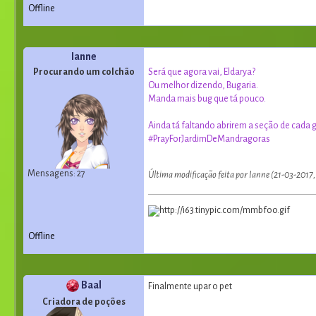
Offline
Ianne
Procurando um colchão
Será que agora vai, Eldarya?
Ou melhor dizendo, Bugaria.
Manda mais bug que tá pouco.
Ainda tá faltando abrirem a seção de cada
#PrayForJardimDeMandragoras
Mensagens: 27
Última modificação feita por Ianne (21-03-2017,
Offline
Baal
Finalmente upar o pet
Criadora de poções