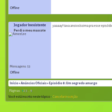
Offline
Jogador Inexistente
yaaaay! tava ansiosíssima pra esse episódi
Perdi o meu mascote
Mensagens: 53
Offline
Início
»
Anúncios Oficiais
» Episódio 8: Um segredo amargo
Páginas :
1
2
3
...
9
Você está inscrito neste tópico -
Cancelar inscrição