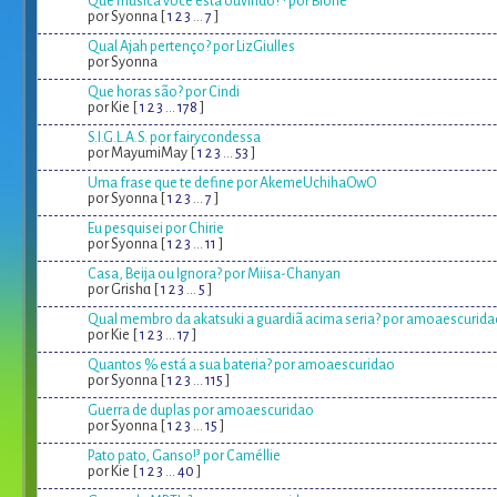
Que música você está ouvindo?⁴ por Bione
por Syonna [
1
2
3
...
7
]
Qual Ajah pertenço? por LizGiulles
por Syonna
Que horas são? por Cindi
por Kie [
1
2
3
...
178
]
S.I.G.L.A.S. por fairycondessa
por MayumiMay [
1
2
3
...
53
]
Uma frase que te define por AkemeUchihaOwO
por Syonna [
1
2
3
...
7
]
Eu pesquisei por Chirie
por Syonna [
1
2
3
...
11
]
Casa, Beija ou Ignora? por Miisa-Chanyan
por Grishɑ [
1
2
3
...
5
]
Qual membro da akatsuki a guardiã acima seria? por amoaescurida
por Kie [
1
2
3
...
17
]
Quantos % está a sua bateria? por amoaescuridao
por Syonna [
1
2
3
...
115
]
Guerra de duplas por amoaescuridao
por Syonna [
1
2
3
...
15
]
Pato pato, Ganso!³ por Caméllie
por Kie [
1
2
3
...
40
]