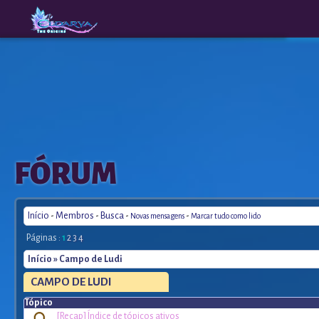
The
A New
FÓRUM
Origins
Era
Início
-
Membros
-
Busca
-
-
Novas mensagens
Marcar tudo como lido
Páginas :
1
2
3
4
Início
» Campo de Ludi
CAMPO
DE LUDI
Tópico
[Recap] Índice de tópicos ativos