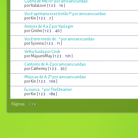
Guerra de MBTIs² por amoaescuridao
por ItalaLove [
1
2
3
...
16
]
Você apertaria esse botão?² por amoaescuridao
por Kie [
1
2
3
...
7
]
Animes de A a Z por YasLeger
por Grishɑ [
1
2
3
...
40
]
Você tem medo de...² por amoaescuridao
por Syonna [
1
2
3
...
11
]
Velha Surda por Cindi
por MayumiMay [
1
2
3
...
101
]
Cantores de A-Z por amoaescuridao
por Catheriny [
1
2
3
...
30
]
Músicas de A-Z² por amoaescuridao
por Kie [
1
2
3
...
106
]
Eu nunca...³ por TheDreamer
por Kie [
1
2
3
...
184
]
Páginas :
1
2
3
4