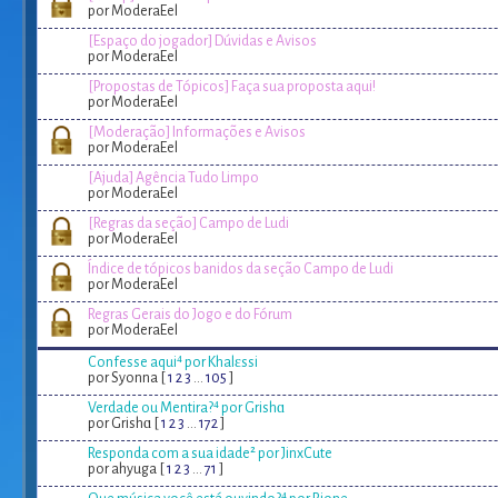
por ModeraEel
[Espaço do jogador] Dúvidas e Avisos
por ModeraEel
[Propostas de Tópicos] Faça sua proposta aqui!
por ModeraEel
[Moderação] Informações e Avisos
por ModeraEel
[Ajuda] Agência Tudo Limpo
por ModeraEel
[Regras da seção] Campo de Ludi
por ModeraEel
Índice de tópicos banidos da seção Campo de Ludi
por ModeraEel
Regras Gerais do Jogo e do Fórum
por ModeraEel
Confesse aqui⁴ por Khalɛssi
por Syonna [
1
2
3
...
105
]
Verdade ou Mentira?⁴ por Grishɑ
por Grishɑ [
1
2
3
...
172
]
Responda com a sua idade² por JinxCute
por ahyuga [
1
2
3
...
71
]