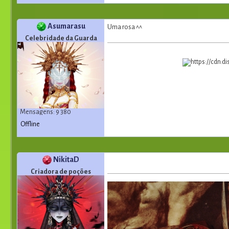
Asumarasu
Uma rosa ^^
Celebridade da Guarda
Mensagens: 9 380
Offline
NikitaD
Criadora de poções