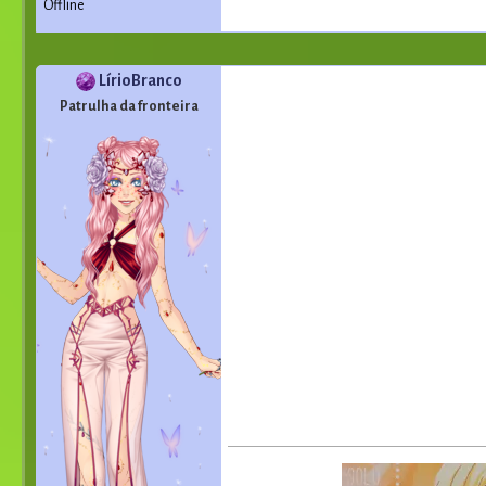
Offline
LírioBranco
Patrulha da fronteira