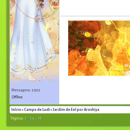
Mensagens: 3 902
Offline
Início
»
Campo de Ludi
» Jardim de Eel por Areshiya
Páginas :
1
2
3
4
...
18