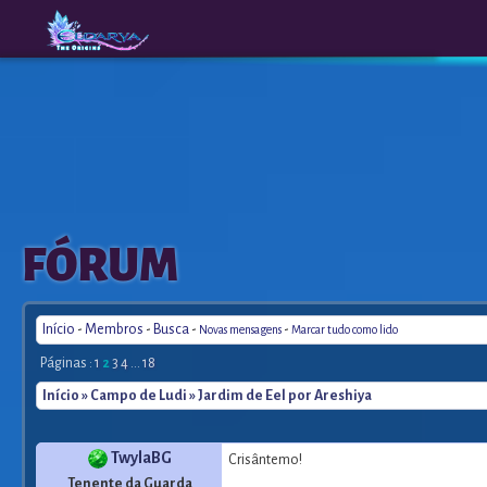
The
A New
FÓRUM
Origins
Era
Início
-
Membros
-
Busca
-
-
Novas mensagens
Marcar tudo como lido
Páginas :
1
2
3
4
...
18
Início
»
Campo de Ludi
» Jardim de Eel por Areshiya
TwylaBG
Crisântemo!
Tenente da Guarda