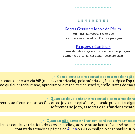
••••••••••••••••••••••••
Ｌ Ｅ Ｍ Ｂ Ｒ Ｅ Ｔ Ｅ Ｓ
Regras Gerais do Jogo e do Fórum
Um informativo geral sobre o que
pode ou não ser abordado em tópicos e postagens.
Punições e Condutas
Um tópico onde lista as regras e quais são as suas punições
e como nós aplicamos caso sejam desrespeitadas
••••••••••••••••••••••••
: ̗̀➛
Como entrar em contato com a moderação
m contato conosco
via MP
(mensagem privada), pela própria seção no tópico
Espa
o qualquer ser humano, apreciamos o respeito e educação, então, antes de envi
: ̗̀➛
Quando devo entrar em contato com a modera
rentes ao fórum e suas seções ou ao jogo e os episódios, quando presenciar alg
referentes ao jogo, as regras e seu funcionamento
: ̗̀➛
Quando
não
devo entrar em contato com a mode
lemas com bugs relacionados aos episódios, ao site ou ao banco. Estes só podem
contatada através da página de
Ajuda
ou via e-mail pelo destinatário
su