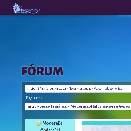
The
A New
FÓRUM
Origins
Era
Início
-
Membros
-
Busca
-
-
Novas mensagens
Marcar tudo como lido
Páginas :
1
Início
»
Seção Temática
» [Moderação] Informações e Avisos
ModeraEel
ModeraEel