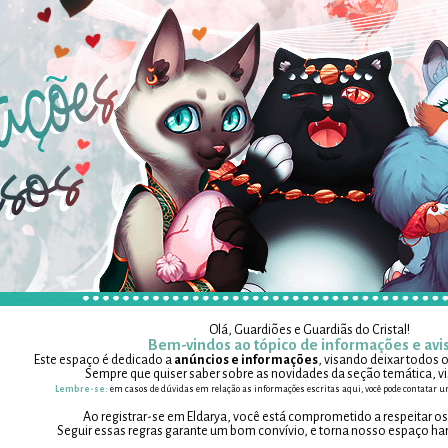
Olá, Guardiões e Guardiãs do Cristal!
Bem-vindos ao tópico de informações e avi
Este espaço é dedicado a
anúncios e informações
, visando deixar todos
Sempre que quiser saber sobre as novidades da seção temática, vi
Lembre-se:
em casos de dúvidas em relação as informações escritas aqui, você pode contatar
Ao registrar-se em Eldarya, você está comprometido a respeitar o
Seguir essas regras garante um bom convívio, e torna nosso espaço ha