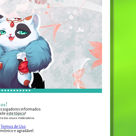
!
sos
 os jogadores informados.
site
este tópico
!
 uma das atuais moderadoras.
s
Termos de Uso
.
rmônico e agradável.